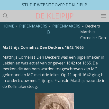
STUDIE WEBSITE OVER DE KLEIPIJP
Ga
direct
DE
KLEIPIJP
naar
de
HOME
»
PIJPENMAKERS
»
PIJPENMAKERS
»
Deckers
hoofdinhoud
D
Matthijs
Cornelisz Den
Matthijs Cornelisz Den Deckers 1642-1665
Matthijs Cornelisz Den Deckers was een pijpenmaker in
Leiden en was actief van ongeveer 1642 tot 1665. De
merken die aan hem worden toegeschreven zijn MC
gekroond en MC met drie lelies. Op 11 april 1642 ging hij
in ondertrouw met Trijntgie Fransdr. Matthijs woonde in
de Kolfmakersteeg.