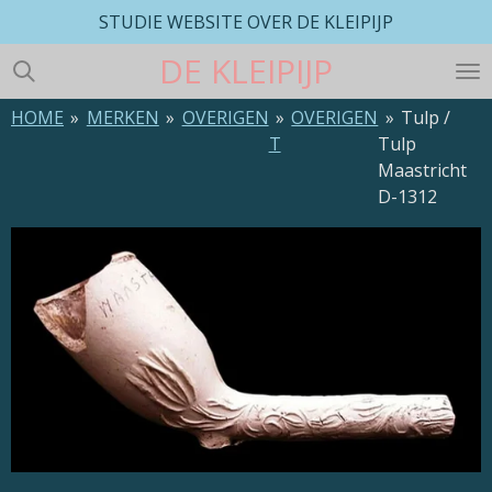
STUDIE WEBSITE OVER DE KLEIPIJP
Ga
direct
DE
KLEIPIJP
naar
de
HOME
»
MERKEN
»
OVERIGEN
»
OVERIGEN
»
Tulp /
hoofdinhoud
T
Tulp
Maastricht
D-1312