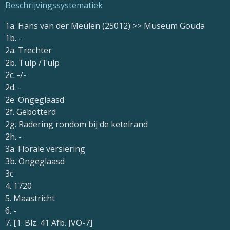
Beschrijvingssystematiek
1a. Hans van der Meulen (25012) >> Museum Gouda
1b. -
2a. Trechter
2b. Tulp /Tulp
2c. -/-
2d. -
2e. Ongeglaasd
2f. Gebotterd
2g. Radering rondom bij de ketelrand
2h. -
3a. Florale versiering
3b. Ongeglaasd
3c.
4. 1720
5. Maastricht
6. -
7. [1. Blz. 41 Afb. JVO-7]