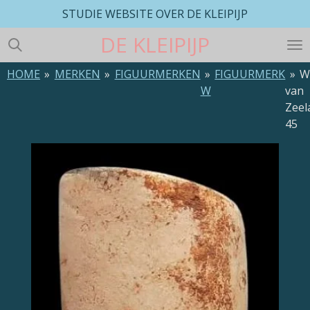
STUDIE WEBSITE OVER DE KLEIPIJP
Ga
direct
DE
KLEIPIJP
naar
de
HOME
»
MERKEN
»
FIGUURMERKEN
»
FIGUURMERK
»
W
hoofdinhoud
W
van
Zeel
45