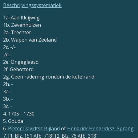
Beschrijvingssystematiek
1a. Aad Kleijweg
1b. Zevenhuizen
2a. Trechter
2b. Wapen van Zeeland
2c. -/-
2d. -
2e. Ongeglaasd
2f. Gebotterd
2g. Geen radering rondom de ketelrand
2h. -
3a. -
3b. -
3c. -
4. 1705 - 1730
5. Gouda
6.
Pieter Davidtsz Bijland
of
Hendrick Hendricksz. Sprang
7. [1. Blz. 151 Afb. 718] [2. Blz. 76 Afb. 318]