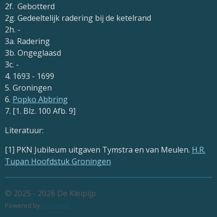
2f. Gebotterd
2g. Gedeeltelijk radering bij de ketelrand
2h. -
3a. Radering
3b. Ongeglaasd
3c. -
4. 1693 - 1699
5. Groningen
6.
Popko Abbring
7. [1. Blz. 100 Afb. 9]
Literatuur:
[1] PKN Jubileum uitgaven Tymstra en van Meulen.
H.R.
Tupan Hoofdstuk Groningen
© 2025 - 2026 De Kleipijp
Powered by
JouwWeb