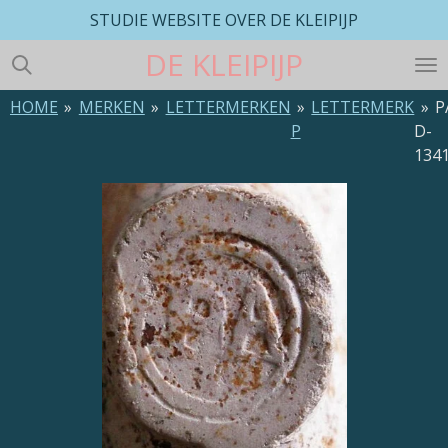
STUDIE WEBSITE OVER DE KLEIPIJP
Ga
direct
DE
KLEIPIJP
naar
de
HOME
»
MERKEN
»
LETTERMERKEN
»
LETTERMERK
»
P
hoofdinhoud
P
D-
134