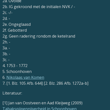
2a. Ovoide
2b. IG gekroond met de initialen NVK / -
2c. -/-
2d. -
2e. Ongeglaasd
2f. Gebotterd
2g. Geen radering rondom de ketelrand
2h. -
3a. -
3b. -
3c. -
4. 1753 - 1772
5. Schoonhoven
6.
Nikolaas van Komen
7. [1. Blz. 105 Afb. 644] [2. Blz. 286 Afb. 1272a-b]
Literatuur:
[1] Jan van Oostveen en Aad Kleijweg (2009)
Tabakspijpennijverheid in Schoonhoven