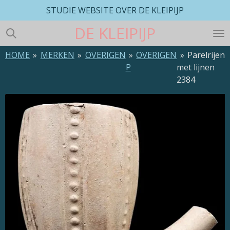
STUDIE WEBSITE OVER DE KLEIPIJP
Ga
direct
DE
KLEIPIJP
naar
de
HOME
»
MERKEN
»
OVERIGEN
»
OVERIGEN
»
Parelrijen
hoofdinhoud
P
met lijnen
2384