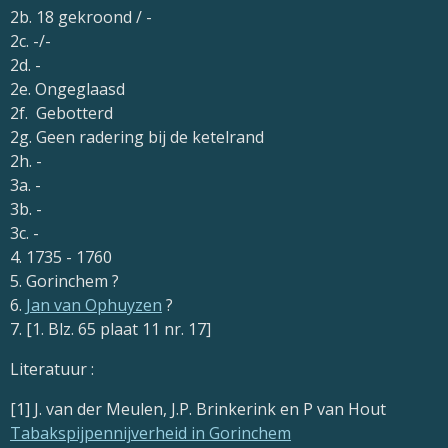
2b. 18 gekroond / -
2c. -/-
2d. -
2e. Ongeglaasd
2f. Gebotterd
2g. Geen radering bij de ketelrand
2h. -
3a. -
3b. -
3c. -
4. 1735 - 1760
5. Gorinchem ?
6.
Jan van Ophuyzen
?
7. [1. Blz. 65 plaat 11 nr. 17]
Literatuur :
[1] J. van der Meulen, J.P. Brinkerink en P van Hout
Tabakspijpennijverheid in Gorinchem