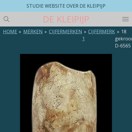
STUDIE WEBSITE OVER DE KLEIPIJP
Ga
direct
DE
KLEIPIJP
naar
de
HOME
»
MERKEN
»
CIJFERMERKEN
»
CIJFERMERK
»
18
hoofdinhoud
1
gekroo
D-6565