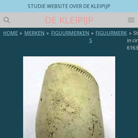
STUDIE WEBSITE OVER DE KLEIPIJP
Ga
direct
DE
KLEIPIJP
naar
de
HOME
»
MERKEN
»
FIGUURMERKEN
»
FIGUURMERK
»
S
hoofdinhoud
S
in ci
616