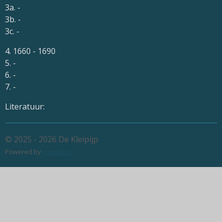
3a. -
3b. -
3c. -
4. 1660 - 1690
5. -
6. -
7. -
Literatuur:
© 2025 - 2026 De Kleipijp
Powered by
JouwWeb