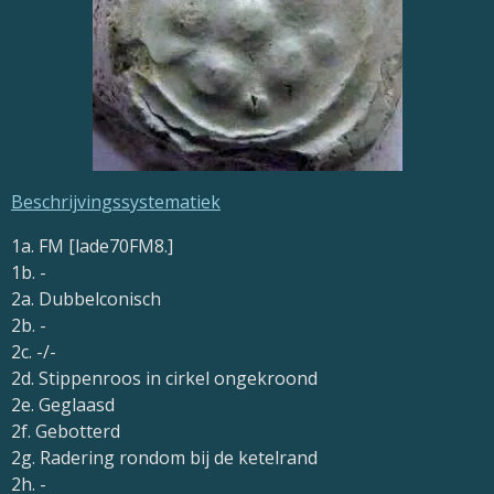
Beschrijvingssystematiek
1a. FM [
lade70FM8.]
1b. -
2a. Dubbelconisch
2b. -
2c. -/-
2d. Stippenroos in cirkel ongekroond
2e. Geglaasd
2f. Gebotterd
2g. Radering rondom bij de ketelrand
2h. -