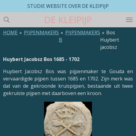
STUDIE WEBSITE OVER DE KLEIPIJP
Ga
direct
DE
KLEIPIJP
naar
de
HOME
»
PIJPENMAKERS
»
PIJPENMAKERS
»
Bos
hoofdinhoud
B
Huybert
jacobsz
Huybert Jacobsz Bos 1685 - 1702
Huybert Jacobsz Bos was pijpenmaker te Gouda en
vervaardigde pijpen tussen 1685 en 1702. Zijn merk was
dat van de gekroonde kruispijpen, bestaande uit twee
gekruiste pijpen met daarboven een kroon.