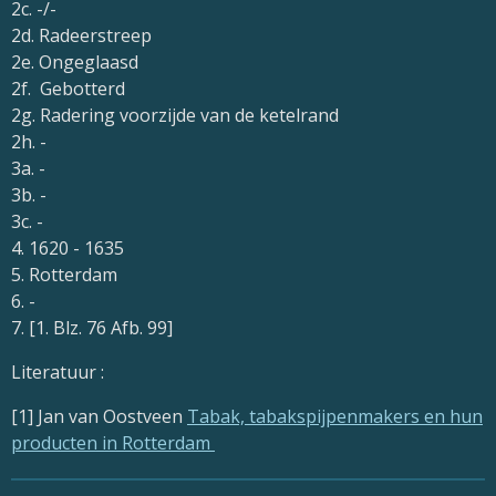
2c. -/-
2d. Radeerstreep
2e. Ongeglaasd
2f. Gebotterd
2g. Radering voorzijde van de ketelrand
2h. -
3a. -
3b. -
3c. -
4. 1620 - 1635
5. Rotterdam
6. -
7. [1. Blz. 76 Afb. 99]
Literatuur :
[1] Jan van Oostveen
Tabak, tabakspijpenmakers en hun
producten in Rotterdam