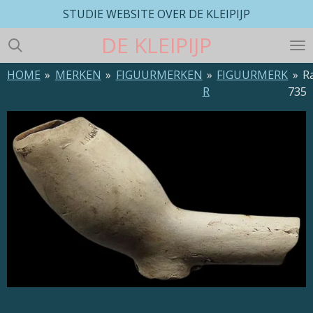
STUDIE WEBSITE OVER DE KLEIPIJP
Ga
direct
DE
KLEIPIJP
naar
de
HOME
»
MERKEN
»
FIGUURMERKEN
»
FIGUURMERK
»
R
hoofdinhoud
R
735