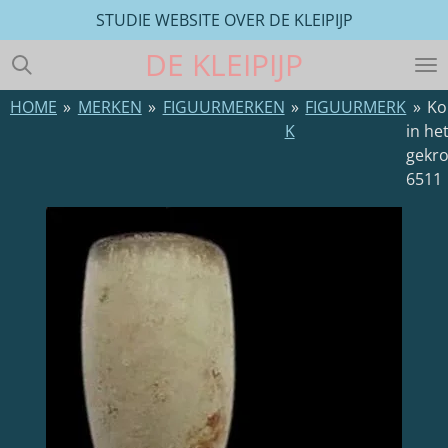
STUDIE WEBSITE OVER DE KLEIPIJP
Ga
direct
DE
KLEIPIJP
naar
de
HOME
»
MERKEN
»
FIGUURMERKEN
»
FIGUURMERK
»
Ko
hoofdinhoud
K
in he
gekr
6511