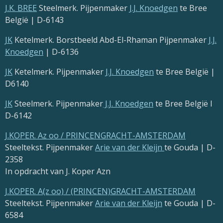
J.K. BREE
Steelmerk. Pijpenmaker
J.J. Knoedgen
te Bree
België | D-6143
JK
Ketelmerk.
Borstbeeld Abd-El-Rhaman
Pijpenmaker
J.J.
Knoedgen
| D-6136
JK
Ketelmerk. Pijpenmaker
J.J. Knoedgen
te Bree België |
D6140
JK
Steelmerk. Pijpenmaker
J.J. Knoedgen
te Bree België I
D-6142
J
.
KOPER
. Az oo / PRINCENGRACHT-AMSTERDAM
Steeltekst. Pijpenmaker
Arie van der Kleijn
te Gouda | D-
2358
In opdracht van J. Koper Azn
J
.
KOPER
. A(z oo) / (PRINCEN)GRACHT-AMSTERDAM
Steeltekst. Pijpenmaker
Arie van der Kleijn
te Gouda | D-
6584