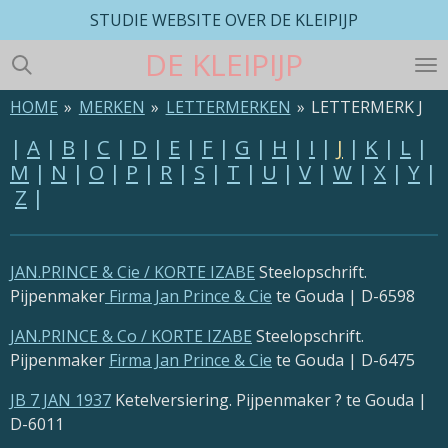
STUDIE WEBSITE OVER DE KLEIPIJP
Ga
direct
DE
KLEIPIJP
naar
de
HOME
»
MERKEN
»
LETTERMERKEN
»
LETTERMERK J
hoofdinhoud
|
A
|
B
|
C
|
D
|
E
|
F
|
G
|
H
|
I
|
J
|
K
|
L
|
M
|
N
|
O
|
P
|
R
|
S
|
T
|
U
|
V
|
W
|
X
|
Y
|
Z
|
JAN.PRINCE & C
ie
/ KORTE IZABE
Steelopschrift.
Pijpenmaker
Firma Jan Prince & Cie
te Gouda | D-6598
JAN.PRINCE & C
o
/ KORTE IZABE
Steelopschrift.
Pijpenmaker
Firma Jan Prince & Cie
te Gouda | D-6475
JB 7 JAN 1937
Ketelversiering. Pijpenmaker ? te Gouda |
D-6011