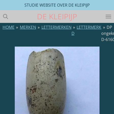
STUDIE WEBSITE OVER DE KLEIPIJP
Ga
direct
DE
KLEIPIJP
naar
de
HOME
»
MERKEN
»
LETTERMERKEN
»
LETTERMERK
»
DP
hoofdinhoud
D
ongek
D-616