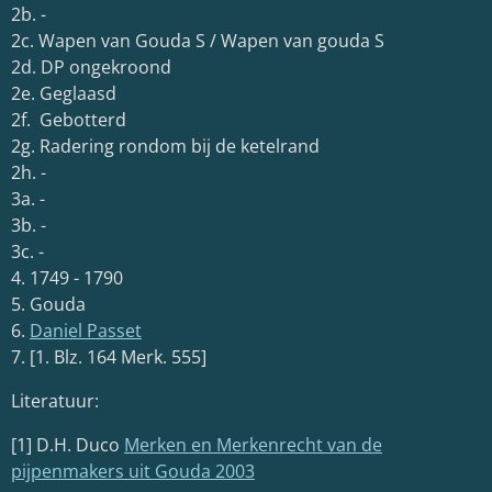
2b. -
2c. Wapen van Gouda S / Wapen van gouda S
2d. DP ongekroond
2e. Geglaasd
2f. Gebotterd
2g. Radering rondom bij de ketelrand
2h. -
3a. -
3b. -
3c. -
4. 1749 - 1790
5. Gouda
6.
Daniel Passet
7. [1. Blz. 164 Merk. 555]
Literatuur:
[1] D.H. Duco
Merken en Merkenrecht van de
pijpenmakers uit Gouda 2003