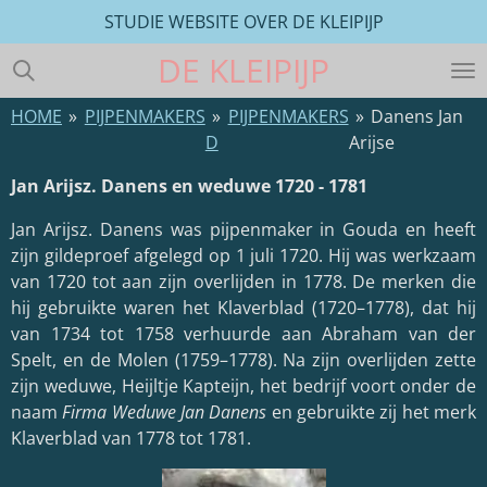
STUDIE WEBSITE OVER DE KLEIPIJP
Ga
direct
DE
KLEIPIJP
naar
de
HOME
»
PIJPENMAKERS
»
PIJPENMAKERS
»
Danens Jan
hoofdinhoud
D
Arijse
Jan Arijsz. Danens en weduwe 1720 - 1781
Jan Arijsz. Danens was pijpenmaker in Gouda en heeft
zijn gildeproef afgelegd op 1 juli 1720. Hij was werkzaam
van 1720 tot aan zijn overlijden in 1778. De merken die
hij gebruikte waren het Klaverblad (1720–1778), dat hij
van 1734 tot 1758 verhuurde aan Abraham van der
Spelt, en de Molen (1759–1778). Na zijn overlijden zette
zijn weduwe, Heijltje Kapteijn, het bedrijf voort onder de
naam
Firma Weduwe Jan Danens
en gebruikte zij het merk
Klaverblad van 1778 tot 1781.