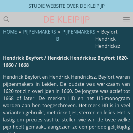
STUDIE WEBSITE OVER DE KLEIPIJP
Ga
direct
DE
KLEIPIJP
naar
de
HOME
»
PIJPENMAKERS
»
PIJPENMAKERS
»
Beyfort
hoofdinhoud
B
Hendrick
Hendricksz
Hendrick Beyfort / Hendrick Hendricksz Beyfort 1620-
1660 / 1668
Hendrick Beyfort en Hendrick Hendricksz. Beyfort waren
pijpenmakers in Leiden. De oudste was werkzaam van
1620 tot zijn overlijden in 1660. De jongste was actief tot
1668 of later. De merken HB en het HB-monogram
worden aan hen toegeschreven. Het merk HB is in veel
varianten gebruikt, met cirkeltjes, sterren en lelies. Het is
lastig om precies vast te stellen wie van de twee welke
pijp heeft gemaakt, aangezien ze een periode gelijktijdig