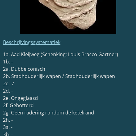
Beschrijvingssystematiek
1a. Aad Kleijweg (Schenking: Louis Bracco Gartner)
1b. -
2a. Dubbelconisch
2b. Stadhouderlijk wapen / Stadhouderlijk wapen
2c. -/-
2d. -
2e. Ongeglaasd
2f. Gebotterd
2g. Geen radering rondom de ketelrand
2h. -
3a. -
3b. -