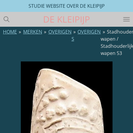
STUDIE WEBSITE OVER DE KLEIPIJP
Ga
direct
DE
KLEIPIJP
naar
de
HOME
»
MERKEN
»
OVERIGEN
»
OVERIGEN
»
Stadhouderl
hoofdinhoud
S
wapen /
Stadhouderlij
wapen 53