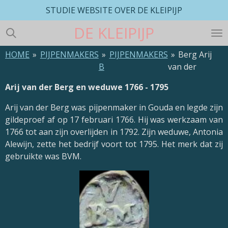
STUDIE WEBSITE OVER DE KLEIPIJP
Ga
direct
DE
KLEIPIJP
naar
de
HOME
»
PIJPENMAKERS
»
PIJPENMAKERS
»
Berg Arij
hoofdinhoud
B
van der
Arij van der Berg en weduwe 1766 - 1795
Arij van der Berg was pijpenmaker in
Gouda
en legde zijn
gildeproef af op 17 februari 1766. Hij was werkzaam van
1766 tot aan zijn overlijden in 1792. Zijn weduwe, Antonia
Alewijn, zette het bedrijf voort tot 1795. Het merk dat zij
gebruikte was BVM.