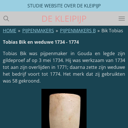
STUDIE WEBSITE OVER DE KLEIPIJP
Ga
direct
DE
KLEIPIJP
naar
de
HOME
»
PIJPENMAKERS
»
PIJPENMAKERS B
»
Bik Tobias
hoofdinhoud
Tobias Bik en weduwe 1734 - 1774
Tobias Bik
was pijpenmaker in
Gouda
en legde zijn
gildeproef af op 3 mei 1734. Hij was werkzaam van 1734
tot aan zijn overlijden in 1771; daarna zette zijn weduwe
het bedrijf voort tot 1774. Het merk dat zij gebruikten
was 58 gekroond.