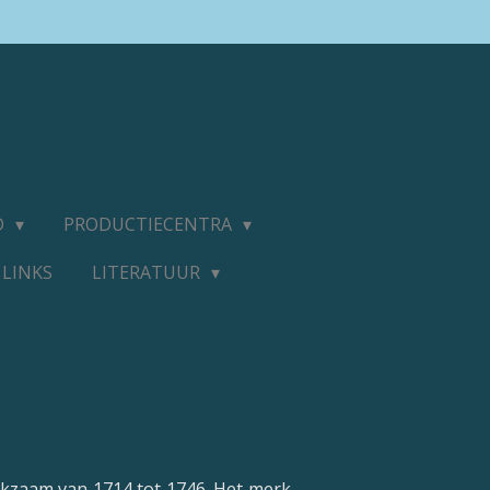
D
PRODUCTIECENTRA
LINKS
LITERATUUR
erkzaam van 1714 tot 1746. Het merk