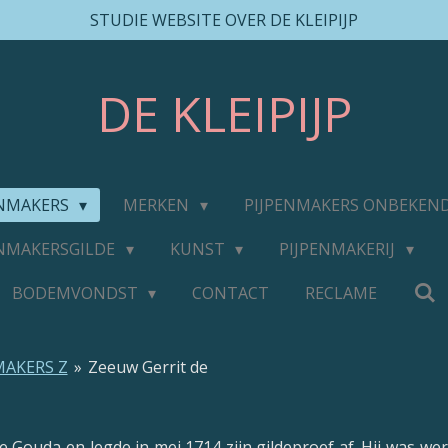
STUDIE WEBSITE OVER DE KLEIPIJP
DE
KLEIPIJP
ENMAKERS
MERKEN
PIJPENMAKERS ONBEKEN
ENMAKERSGILDE
KUNST
PIJPENMAKERIJ
BODEMVONDST
CONTACT
RECLAME
MAKERS Z
»
Zeeuw Gerrit de
 Gouda en legde in mei 1714 zijn gildeproef af. Hij was w