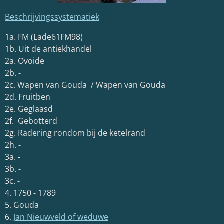
Beschrijvingssystematiek
1a. FM (Lade61FM98)
1b. Uit de antiekhandel
2a. Ovoide
2b. -
2c. Wapen van Gouda / Wapen van Gouda
2d. Fruitben
2e. Geglaasd
2f. Gebotterd
2g. Radering rondom bij de ketelrand
2h. -
3a. -
3b. -
3c. -
4. 1750 - 1789
5. Gouda
6.
Jan Nieuwveld of weduwe