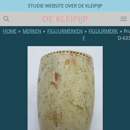
STUDIE WEBSITE OVER DE KLEIPIJP
Ga
direct
DE
KLEIPIJP
naar
de
HOME
»
MERKEN
»
FIGUURMERKEN
»
FIGUURMERK
»
Fr
hoofdinhoud
F
D-63