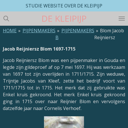
STUDIE WEBSITE OVER DE KLEIPIJP
Ga
direct
DE
KLEIPIJP
naar
de
HOME
»
PIJPENMAKERS
»
PIJPENMAKERS
»
Blom Jacob
hoofdinhoud
B
Reijniersz
Jacob Reijniersz Blom 1697-1715
Jacob Reijniersz Blom was een pijpenmaker in Gouda en
legde zijn gildeproef af op 7 mei 1697. Hij was werkzaam
van 1697 tot zijn overlijden in 1711/1715. Zijn weduwe,
Trijntje Jacobs van Kleef, zette het bedrijf voort van
1711/1715 tot in 1715. Het merk dat zij gebruikte was
Enkel kruis gekroond. Het merk Enkel kruis gekroond
ging in 1715 over naar Reijnier Blom en vervolgens
datzelfde jaar naar Cornelis Verhoef.