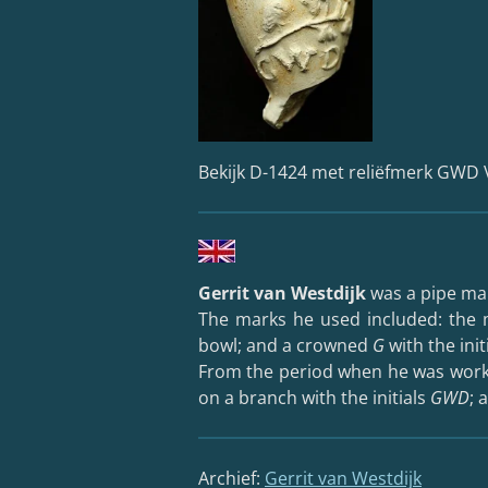
Bekijk D-1424 met reliëfmerk GWD 
Gerrit van Westdijk
was a pipe mak
The marks he used included: th
bowl; and a crowned
G
with the init
From the period when he was workin
on a branch with the initials
GWD
; 
Archief:
Gerrit van Westdijk