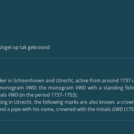
Vogel op tak gekroond
er in Schoonhoven and Utrecht, active from around 1737 u
e monogram
VWD
; the monogram
VWD
with a standing fish
ials
VWD
(in the period 1737–1753).
g in Utrecht, the following marks are also known: a crowne
and a pipe with his name, crowned with the initials
GWD
(175