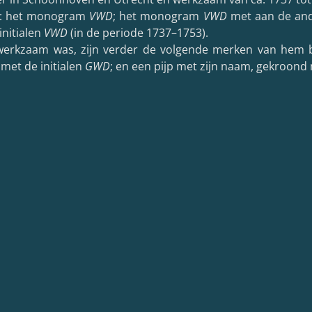
en: het monogram
VWD
; het monogram
VWD
met aan de ande
initialen
VWD
(in de periode 1737–1753).
t werkzaam was, zijn verder de volgende merken van hem
 met de initialen
GWD
; en een pijp met zijn naam, gekroond 