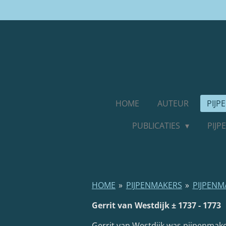
Ga
direct
naar
de
hoofdinhoud
HOME
AUTEUR
PIJ
PUBLICATIES
PIJ
HOME
»
PIJPENMAKERS
»
PIJPENM
Gerrit van Westdijk
± 1737 - 1773
Gerrit van Westdijk was pijpenmak