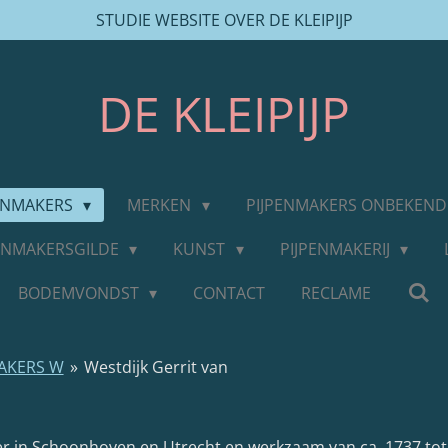
STUDIE WEBSITE OVER DE KLEIPIJP
DE
KLEIPIJP
PENMAKERS
MERKEN
PIJPENMAKERS ONBEKEN
PENMAKERSGILDE
KUNST
PIJPENMAKERIJ
BODEMVONDST
CONTACT
RECLAME
AKERS W
»
Westdijk Gerrit van
er in Schoonhoven en Utrecht en werkzaam van ca. 1737 tot