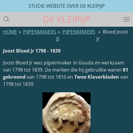
STUDIE WEBSITE OVER DE KLEIPIJP
Ga
direct
DE
KLEIPIJP
naar
de
HOME
»
PIJPENMAKERS
»
PIJPENMAKERS
»
Bloed Joost
hoofdinhoud
B
Jr
Joost Bloed Jr 1798 - 1839
Joost Bloed Jr
was pijpenmaker in
Gouda
en werkzaam
van 1798 tot 1839. De merken die hij gebruikte waren
81
gekroond
van 1798 tot 1810 en
Twee Klaverbladen
van
1798 tot 1839.