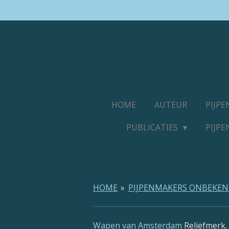
Ga
direct
naar
de
hoofdinhoud
HOME
AUTEUR
PIJP
PUBLICATIES
PIJP
HOME
»
PIJPENMAKERS ONBEKE
Wapen van Amsterdam
Reliëfmerk.