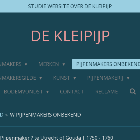
STUDIE WEBSITE OVER DE KLEIPIJP
DE
KLEIPIJP
ENMAKERS
MERKEN
PIJPENMAKERS ONBEKEN
ENMAKERSGILDE
KUNST
PIJPENMAKERIJ
BODEMVONDST
CONTACT
RECLAME
ND
»
W PIJPENMAKERS ONBEKEND
 Pijpenmaker ? te Utrecht of Gouda | 1750 - 1760