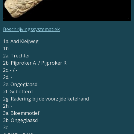
Beschrijvingssystematiek
1a. Aad Kleijweg
1b. -
2a. Trechter
2b. Pijproker A / Pijproker R
2c. - / -
2d. -
2e. Ongeglaasd
2f. Gebotterd
2g. Radering bij de voorzijde ketelrand
2h. -
3a. Bloemmotief
3b. Ongeglaasd
3c. -