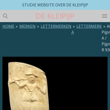
STUDIE WEBSITE OVER DE KLEIPIJP
Ga
direct
DE
KLEIPIJP
naar
de
HOME
»
MERKEN
»
LETTERMERKEN
»
LETTERMERK
»
A
hoofdinhoud
A
Pijp
A /
Pijp
R 93