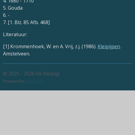
4. 1680 - 1710
5. Gouda
6. -
7. [1. Blz. 85 Afb. 468]
Literatuur:
[1] Krommenhoek, W. en A. Vrij, z.j. (1986).
Kleipijpen
.
Amstelveen.
© 2025 - 2026 De Kleipijp
Powered by
JouwWeb