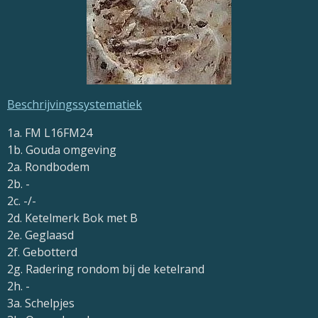
Beschrijvingssystematiek
1a. FM
L16FM24
1b. Gouda omgeving
2a. Rondbodem
2b. -
2c. -/-
2d. Ketelmerk Bok met B
2e. Geglaasd
2f. Gebotterd
2g. Radering rondom bij de ketelrand
2h. -
3a. Schelpjes