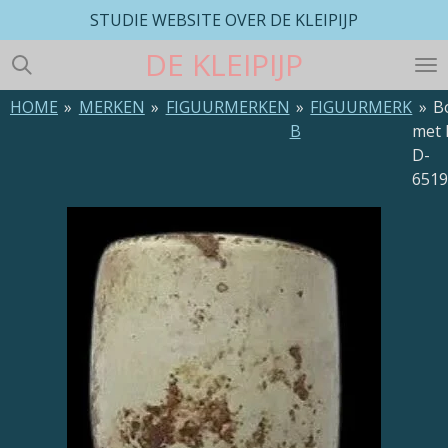
STUDIE WEBSITE OVER DE KLEIPIJP
Ga
direct
DE
KLEIPIJP
naar
de
HOME
»
MERKEN
»
FIGUURMERKEN
»
FIGUURMERK
»
B
hoofdinhoud
B
met 
D-
651