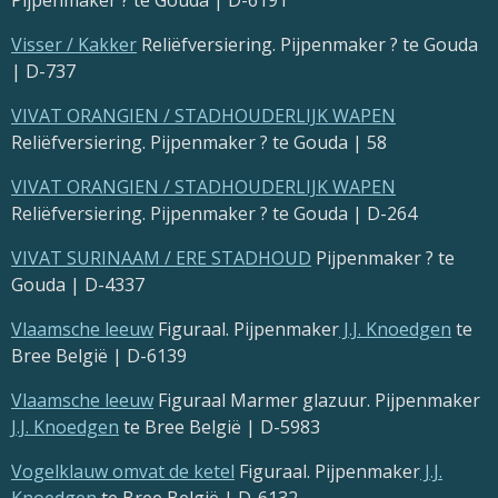
Pijpenmaker ? te Gouda | D-6191
Visser / Kakker
Reliëfversiering. Pijpenmaker ? te Gouda
| D-737
VIVAT ORANGIEN / STADHOUDERLIJK WAPEN
Reliëfversiering. Pijpenmaker ? te Gouda | 58
VIVAT ORANGIEN / STADHOUDERLIJK WAPEN
Reliëfversiering. Pijpenmaker ? te Gouda | D-264
VIVAT SURINAAM / ERE STADHOUD
Pijpenmaker ? te
Gouda | D-4337
Vlaamsche leeuw
Figuraal. Pijpenmaker
J.J. Knoedgen
te
Bree België | D-6139
Vlaamsche leeuw
Figuraal Marmer glazuur. Pijpenmaker
J.J. Knoedgen
te Bree België | D-5983
Vogelklauw omvat de ketel
Figuraal. Pijpenmaker
J.J.