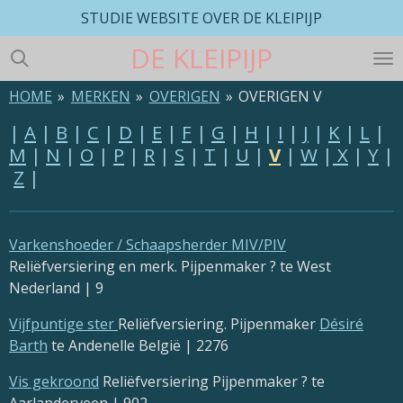
STUDIE WEBSITE OVER DE KLEIPIJP
Ga
direct
DE
KLEIPIJP
naar
de
HOME
»
MERKEN
»
OVERIGEN
»
OVERIGEN V
hoofdinhoud
|
A
|
B
|
C
|
D
|
E
|
F
|
G
|
H
|
I
|
J
|
K
|
L
|
M
|
N
|
O
|
P
|
R
|
S
|
T
|
U
|
V
|
W
|
X
|
Y
|
Z
|
Varkenshoeder / Schaapsherder MIV/PIV
Reliëfversiering en merk. Pijpenmaker ? te West
Nederland | 9
Vijfpuntige ster
Reliëfversiering. Pijpenmaker
Désiré
Barth
te Andenelle België | 2276
Vis gekroond
Reliëfversiering Pijpenmaker ? te