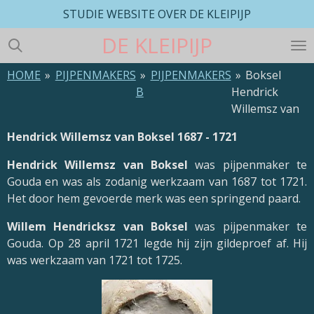
STUDIE WEBSITE OVER DE KLEIPIJP
Ga
direct
DE
KLEIPIJP
naar
de
HOME
»
PIJPENMAKERS
»
PIJPENMAKERS
»
Boksel
hoofdinhoud
B
Hendrick
Willemsz van
Hendrick Willemsz van Boksel 1687 - 1721
Hendrick Willemsz van Boksel
was pijpenmaker te
Gouda en was als zodanig werkzaam van 1687 tot 1721.
Het door hem gevoerde merk was een springend paard.
Willem Hendricksz van Boksel
was pijpenmaker te
Gouda. Op 28 april 1721 legde hij zijn gildeproef af. Hij
was werkzaam van 1721 tot 1725.