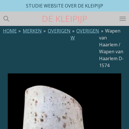
STUDIE WEBSITE OVER DE KLEIPIJP
Ga
direct
DE
KLEIPIJP
naar
de
HOME
»
MERKEN
»
OVERIGEN
»
OVERIGEN
»
Wapen
hoofdinhoud
W
van
Haarlem /
Wapen van
Haarlem D-
1574