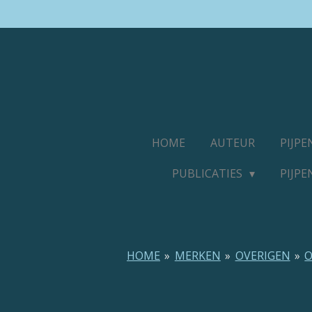
Ga
direct
naar
de
hoofdinhoud
HOME
AUTEUR
PIJP
PUBLICATIES
PIJP
HOME
»
MERKEN
»
OVERIGEN
»
O