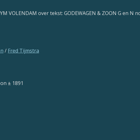
d TYM VOLENDAM over tekst: GODEWAGEN & ZOON G en N no
on
/
Fred Tijmstra
oon ± 1891