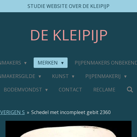
STUDIE WEBSITE OVER DE KLEIPIJP
DE
KLEIPIJP
ENMAKERS
MERKEN
PIJPENMAKERS ONBEKEN
ENMAKERSGILDE
KUNST
PIJPENMAKERIJ
BODEMVONDST
CONTACT
RECLAME
VERIGEN S
»
Schedel met incompleet gebit 2360