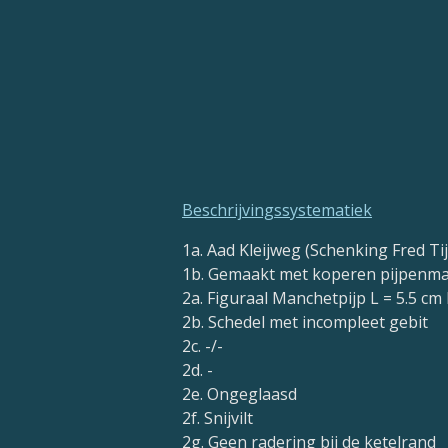
Beschrijvingssystematiek
1a. Aad Kleijweg (Schenking Fred Ti
1b. Gemaakt met koperen pijpenma
2a. Figuraal Manchetpijp L = 5.5 cm 
2b. Schedel met incompleet gebit
2c. -/-
2d. -
2e. Ongeglaasd
2f. Snijvilt
2g. Geen radering bij de ketelrand