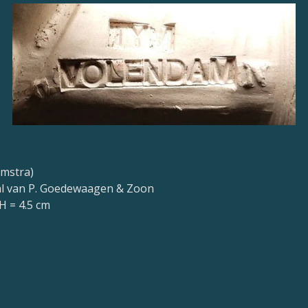
jmstra)
l van P. Goedewaagen & Zoon
H = 4.5 cm