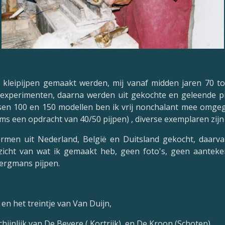
e kleipijpen gemaakt werden, mij vanaf midden jaren 70 
experimenten, daarna werden uit gekochte en geleende 
ussen 100 en 150 modellen ben ik vrij nonchalant mee omgeg
s een opdracht van 40/50 pijpen) , diverse exemplaren zij
ormen uit Nederland, België en Duitsland gekocht, daarv
rzicht van wat ik gemaakt heb, geen foto's, geen aanteke
ergmans pijpen
.
n het treintje van Van Duijn,
hijnlijk van De Bevere ( Kortrijk), en De Kroon (Schoten)