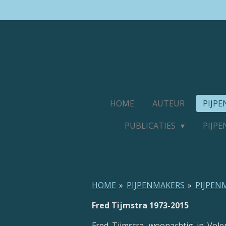
Ga
direct
naar
de
hoofdinhoud
HOME
AUTEUR
PIJP
PUBLICATIES
PIJP
HOME
»
PIJPENMAKERS
»
PIJPEN
Fred Tijmstra 1973-2015
Fred Tijmstra, woonachtig in Vol