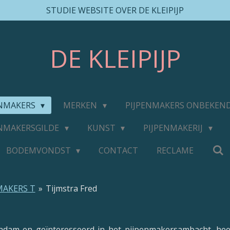
STUDIE WEBSITE OVER DE KLEIPIJP
DE
KLEIPIJP
ENMAKERS
MERKEN
PIJPENMAKERS ONBEKEN
ENMAKERSGILDE
KUNST
PIJPENMAKERIJ
BODEMVONDST
CONTACT
RECLAME
MAKERS T
»
Tijmstra Fred
endam en geïnteresseerd in het pijpenmakersambacht, he