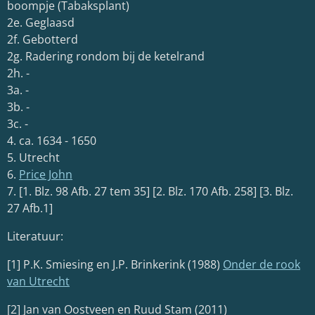
boompje (Tabaksplant)
2e. Geglaasd
2f. Gebotterd
2g. Radering rondom bij de ketelrand
2h. -
3a. -
3b. -
3c. -
4. ca. 1634 - 1650
5. Utrecht
6.
Price John
7. [1. Blz. 98 Afb. 27 tem 35] [2. Blz. 170 Afb. 258] [3. Blz.
27 Afb.1]
Literatuur:
[1] P.K. Smiesing en J.P. Brinkerink (1988)
Onder de rook
van Utrecht
[2] Jan van Oostveen en Ruud Stam (2011)