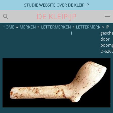
STUDIE WEBSITE OVER DE KLEIPIJP
Ga
direct
DE
KLEIPIJP
naar
de
HOME
»
MERKEN
»
LETTERMERKEN
»
LETTERMERK
»
IP
hoofdinhoud
I
gesch
door
boomp
D-626