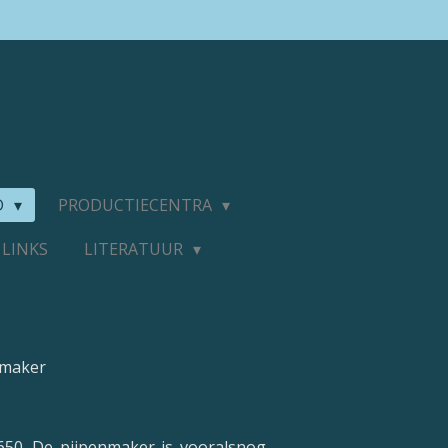
D
PRODUCTIECENTRA
LINKS
LITERATUUR
nmaker
650. De pijpenmaker is vooralsnog