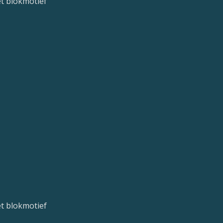
et blokmotief
et blokmotief