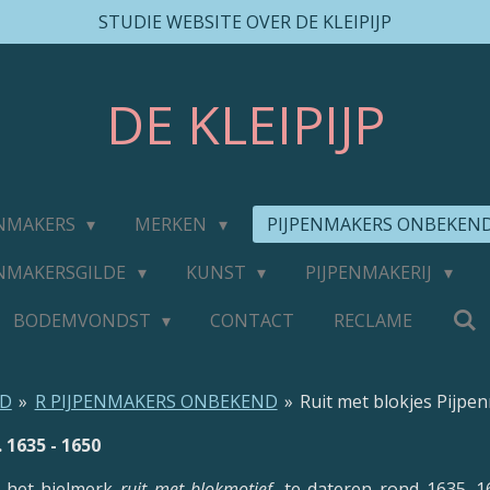
STUDIE WEBSITE OVER DE KLEIPIJP
DE
KLEIPIJP
ENMAKERS
MERKEN
PIJPENMAKERS ONBEKEN
ENMAKERSGILDE
KUNST
PIJPENMAKERIJ
BODEMVONDST
CONTACT
RECLAME
ND
»
R PIJPENMAKERS ONBEKEND
»
Ruit met blokjes Pijpe
 1635 - 1650
t het hielmerk
ruit met blokmotief
, te dateren rond 1635–1