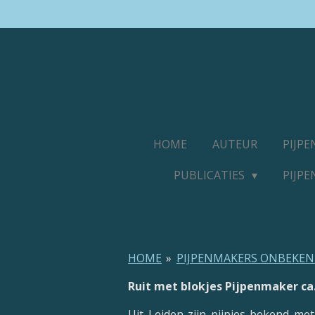
Ga
direct
naar
de
hoofdinhoud
HOME
AUTEUR
PIJP
PUBLICATIES
PIJP
HOME
»
PIJPENMAKERS ONBEKE
Ruit met blokjes Pijpenmaker ca.
Uit Leiden zijn pijpjes bekend me