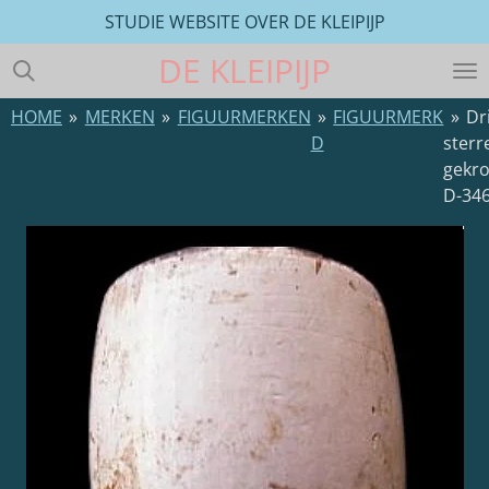
STUDIE WEBSITE OVER DE KLEIPIJP
Ga
direct
DE
KLEIPIJP
naar
de
HOME
»
MERKEN
»
FIGUURMERKEN
»
FIGUURMERK
»
Dr
hoofdinhoud
D
sterr
gekr
D-34