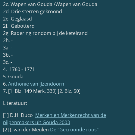
2c. Wapen van Gouda /Wapen van Gouda
2d. Drie sterren gekroond
2e. Geglaasd
2f. Gebotterd
2g. Radering rondom bij de ketelrand
2h. -
3a. -
3b. -
3c. -
4. 1760 - 1771
5. Gouda
6.
Anthonie van IJzendoorn
7. [1. Blz. 149 Merk. 339] [2. Blz. 50]
Literatuur:
[1] D.H. Duco
Merken en Merkenrecht van de
pijpenmakers uit Gouda 2003
[2] J. van der Meulen
De "Gecroonde roos"