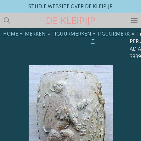
STUDIE WEBSITE OVER DE KLEIPIJP
Ga
direct
DE
KLEIPIJP
naar
de
HOME
»
MERKEN
»
FIGUURMERKEN
»
FIGUURMERK
»
T
hoofdinhoud
T
PER
AD A
383