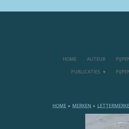
Ga
direct
naar
de
hoofdinhoud
HOME
AUTEUR
PIJP
PUBLICATIES
PIJP
HOME
»
MERKEN
»
LETTERMERK