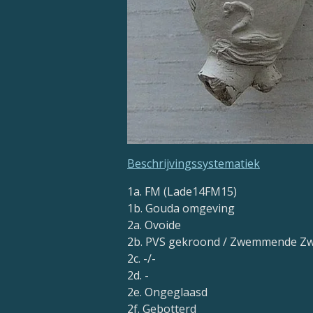
Beschrijvingssystematiek
1a. FM (Lade14FM15)
1b. Gouda omgeving
2a. Ovoide
2b. PVS gekroond / Zwemmende Z
2c. -/-
2d. -
2e. Ongeglaasd
2f. Gebotterd