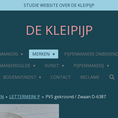
STUDIE WEBSITE OVER DE KLEIPIJP
DE
KLEIPIJP
ENMAKERS
MERKEN
PIJPENMAKERS ONBEKEN
ENMAKERSGILDE
KUNST
PIJPENMAKERIJ
BODEMVONDST
CONTACT
RECLAME
EN
»
LETTERMERK P
»
PVS gekroond / Zwaan D-6387