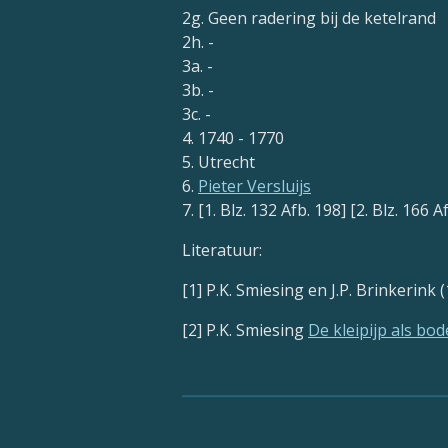
2g. Geen radering bij de ketelrand
2h. -
3a. -
3b. -
3c. -
4. 1740 - 1770
5. Utrecht
6.
Pieter Versluijs
7. [1. Blz. 132 Afb. 198] [2. Blz. 166 A
Literatuur:
[1] P.K. Smiesing en J.P. Brinkerink 
[2] P.K. Smiesing
De kleipijp als b