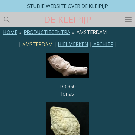
STUDIE WEBSITE OVER DE KLEIPIJP
Ga
direct
DE
KLEIPIJP
naar
de
HOME
»
PRODUCTIECENTRA
»
AMSTERDAM
hoofdinhoud
|
AMSTERDAM
|
HIELMERKEN
|
ARCHIEF
|
D-6350
Jonas