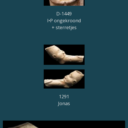
D-1449
I•P ongekroond
+ sterretjes
1291
Jonas