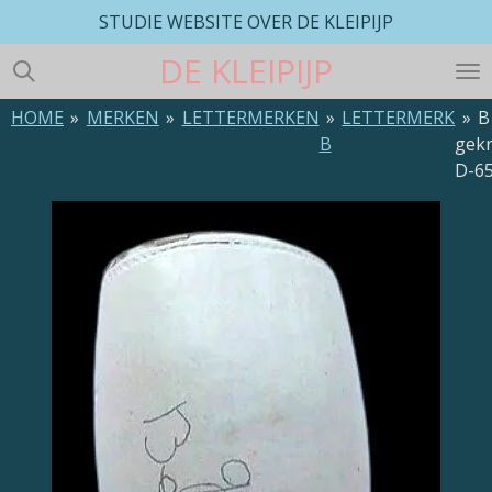
STUDIE WEBSITE OVER DE KLEIPIJP
Ga
direct
DE
KLEIPIJP
naar
de
HOME
»
MERKEN
»
LETTERMERKEN
»
LETTERMERK
»
B
hoofdinhoud
B
gek
D-6