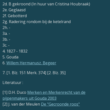
2d. B gekroond (In huur van
Cristina Houbraak)
2e. Geglaasd
2f. Gebotterd
2g. Radering rondom bij de ketelrand
2h. -
3a. -
3b. -
3c. -
4. 1827 - 1832
5. Gouda
6.
Willem Hermanusz. Begeer
7. [1. Blz. 151 Merk. 374] [2. Blz. 35]
Literatuur :
[1] D.H. Duco
Merken en Merkenrecht van de
pijpenmakers uit Gouda 2003
[2] J. van der Meulen
De "Gecroonde roos"