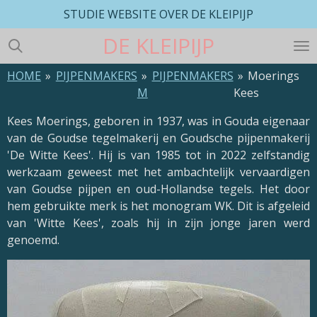
STUDIE WEBSITE OVER DE KLEIPIJP
Ga
direct
DE
KLEIPIJP
naar
de
HOME
»
PIJPENMAKERS
»
PIJPENMAKERS
»
Moerings
hoofdinhoud
M
Kees
Kees Moerings, geboren in 1937, was in Gouda eigenaar
van de Goudse tegelmakerij en Goudsche pijpenmakerij
'De Witte Kees'. Hij is van 1985 tot in 2022 zelfstandig
werkzaam geweest met het ambachtelijk vervaardigen
van Goudse pijpen en oud-Hollandse tegels. Het door
hem gebruikte merk is het monogram WK. Dit is afgeleid
van 'Witte Kees', zoals hij in zijn jonge jaren werd
genoemd.