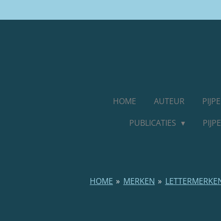
Ga
direct
naar
de
hoofdinhoud
HOME
AUTEUR
PIJ
PUBLICATIES
PIJ
HOME
»
MERKEN
»
LETTERMERKE