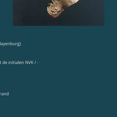
 Mayenburg)
de initialen NVK / -
lrand