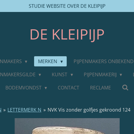
STUDIE WEBSITE OVER DE KLEIPIJP
DE
KLEIPIJP
PENMAKERS
MERKEN
PIJPENMAKERS ONBEKEN
PENMAKERSGILDE
KUNST
PIJPENMAKERIJ
BODEMVONDST
CONTACT
RECLAME
N
»
LETTERMERK N
»
NVK Vis zonder golfjes gekroond 124