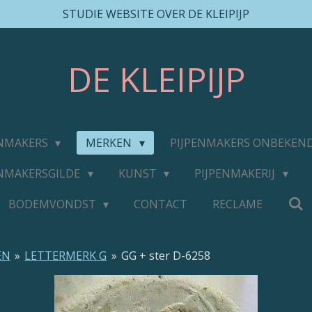
STUDIE WEBSITE OVER DE KLEIPIJP
DE
KLEIPIJP
ENMAKERS
MERKEN
PIJPENMAKERS ONBEKEN
ENMAKERSGILDE
KUNST
PIJPENMAKERIJ
BODEMVONDST
CONTACT
RECLAME
EN
»
LETTERMERK G
»
GG + ster D-6258