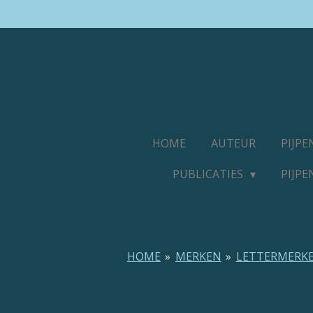
Ga
direct
naar
de
hoofdinhoud
HOME
AUTEUR
PIJP
PUBLICATIES
PIJP
HOME
»
MERKEN
»
LETTERMERK