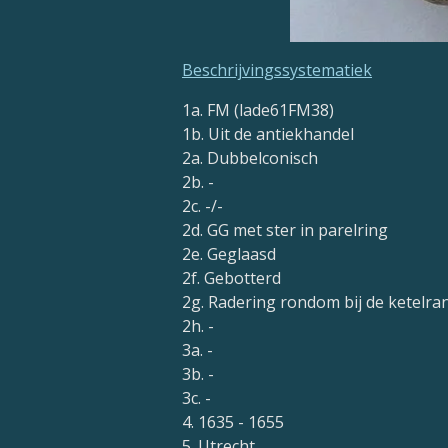
Beschrijvingssystematiek
1a. FM (lade61FM38)
1b. Uit de antiekhandel
2a. Dubbelconisch
2b. -
2c. -/-
2d.
G
G
met ster in parelring
2e. Geglaasd
2f. Gebotterd
2g. Radering rondom bij de ketelra
2h. -
3a. -
3b. -
3c. -
4. 1635 - 1655
5. Utrecht