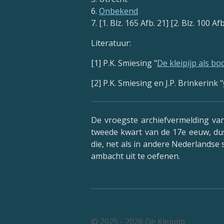
6.
Onbekend
7. [1. Blz. 165 Afb. 21] [2. Blz. 100 A
Literatuur:
[1] P.K. Smiesing "
De kleipijp als 
[2] P.K. Smiesing en J.P. Brinkerink "
De vroegste archiefvermelding van 
tweede kwart van de 17e eeuw, dus
die, net als in andere Nederlandse
ambacht uit te oefenen.
© 2025 - 2026 De Kleipijp