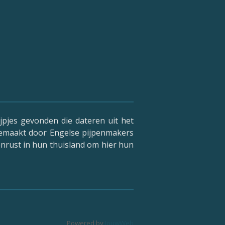
ijpjes gevonden die dateren uit het
 gemaakt door Engelse pijpenmakers
onrust in hun thuisland om hier hun
Powered by
JouwWeb