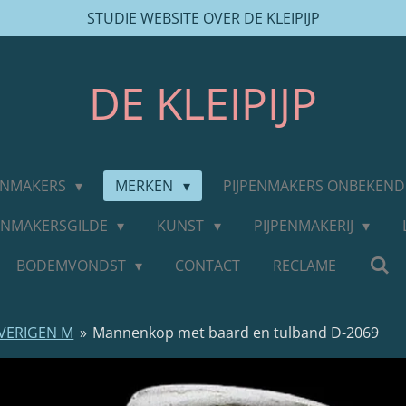
STUDIE WEBSITE OVER DE KLEIPIJP
DE
KLEIPIJP
PENMAKERS
MERKEN
PIJPENMAKERS ONBEKEN
PENMAKERSGILDE
KUNST
PIJPENMAKERIJ
BODEMVONDST
CONTACT
RECLAME
VERIGEN M
»
Mannenkop met baard en tulband D-2069