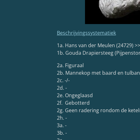
Beschrijvingssystematiek
1a. Hans van der Meulen (24729)
1b. Gouda Drapiersteeg (Pijpenstor
2a. Figuraal
2b. Mannekop met baard en tulba
2c. -/-
2d. -
2e. Ongeglaasd
2f. Gebotterd
2g. Geen radering rondom de kete
2h. -
3a. -
3b. -