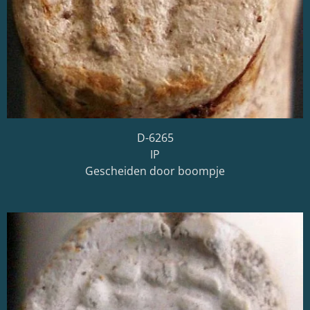
D-6265
IP
Gescheiden door boompje