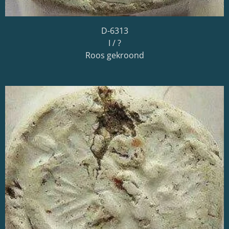
D-6313
I / ?
Roos gekroond