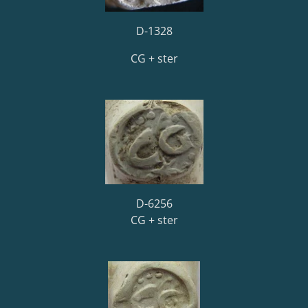
D-1328
CG + ster
D-6256
CG + ster