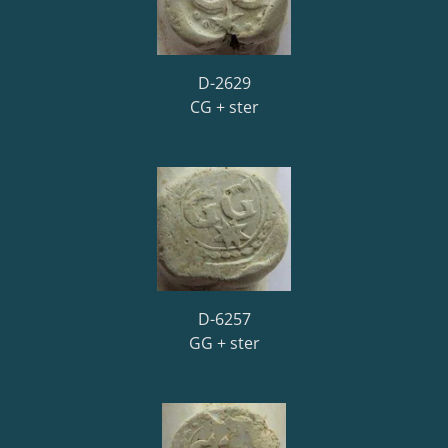
D-2629
CG + ster
D-6257
GG + ster