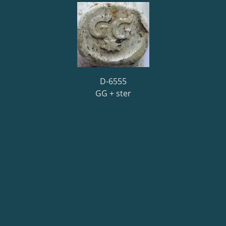
D-6555
GG + ster