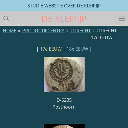
STUDIE WEBSITE OVER DE KLEIPIJP
Ga
direct
DE
KLEIPIJP
naar
de
HOME
»
PRODUCTIECENTRA
»
UTRECHT
»
UTRECHT
hoofdinhoud
17e EEUW
|
17e EEUW
|
18e EEUW
|
D-6235
Posthoorn