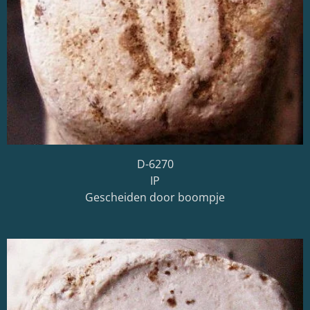
D-6270
IP
Gescheiden door boompje