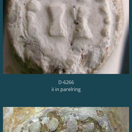
D-6266
ii in parelring