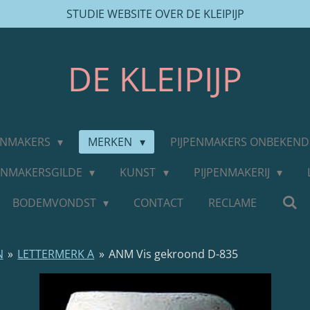
STUDIE WEBSITE OVER DE KLEIPIJP
DE
KLEIPIJP
PENMAKERS
MERKEN
PIJPENMAKERS ONBEKEN
PENMAKERSGILDE
KUNST
PIJPENMAKERIJ
BODEMVONDST
CONTACT
RECLAME
N
»
LETTERMERK A
»
ANM Vis gekroond D-835