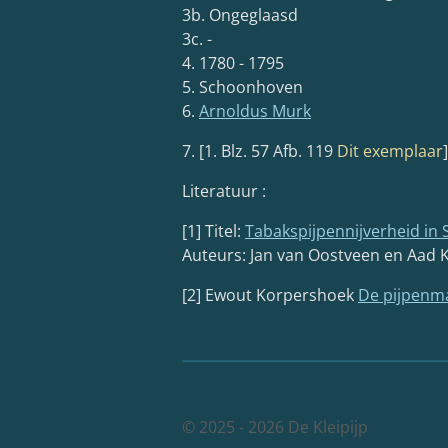
3b. Ongeglaasd
3c. -
4. 1780 - 1795
5. Schoonhoven
6.
Arnoldus Murk
7. [1. Blz. 57 Afb. 119
Dit exemplaar
Literatuur :
[1] Titel:
Tabakspijpennijverheid i
Auteurs: Jan van Oostveen en Aad K
[2] Ewout Korpershoek
De pijpenm
© 2025 - 2026 De Kleipijp