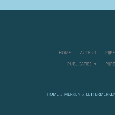
Ga
direct
naar
de
hoofdinhoud
HOME
AUTEUR
PIJ
PUBLICATIES
PIJ
HOME
»
MERKEN
»
LETTERMERKE