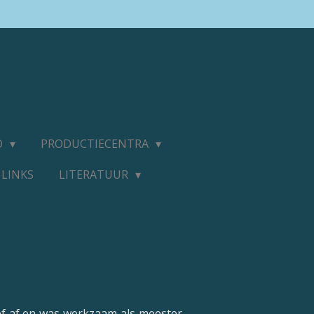
D
PRODUCTIECENTRA
LINKS
LITERATUUR
ef af en was werkzaam als meester-