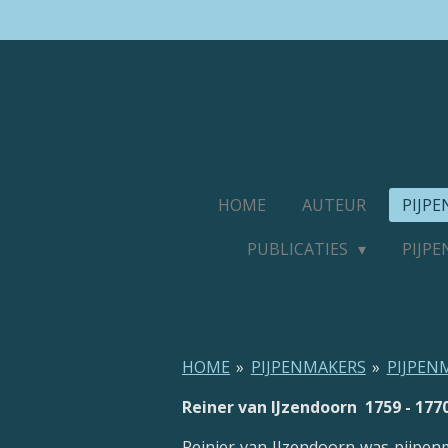
Ga
direct
naar
de
hoofdinhoud
HOME
AUTEUR
PIJP
PUBLICATIES
PIJP
HOME
»
PIJPENMAKERS
»
PIJPEN
Reiner van IJzendoorn 1759 - 177
Reinier van IJzendoorn was pijpen