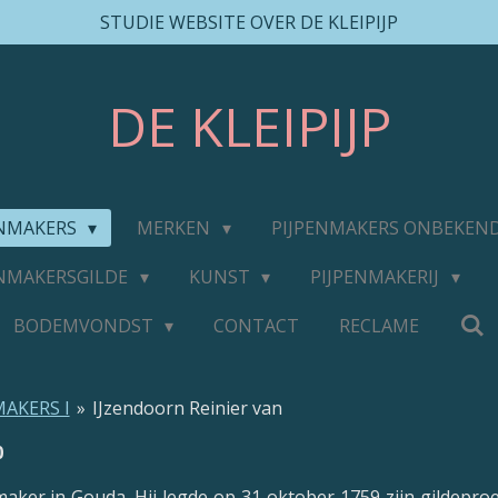
STUDIE WEBSITE OVER DE KLEIPIJP
DE
KLEIPIJP
ENMAKERS
MERKEN
PIJPENMAKERS ONBEKEN
ENMAKERSGILDE
KUNST
PIJPENMAKERIJ
BODEMVONDST
CONTACT
RECLAME
MAKERS I
»
IJzendoorn Reinier van
0
maker in Gouda. Hij legde op 31 oktober 1759 zijn gildepro