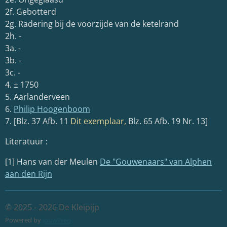
2f. Gebotterd
2g. Radering bij de voorzijde van de ketelrand
2h. -
3a. -
3b. -
3c. -
4. ± 1750
5. Aarlanderveen
6.
Philip Hoogenboom
7. [Blz. 37 Afb. 11
Dit exemplaar,
Blz. 65 Afb. 19 Nr. 13]
Literatuur :
[1] Hans van der Meulen
De "Gouwenaars" van Alphen
aan den Rijn
© 2025 - 2026 De Kleipijp
Powered by
JouwWeb