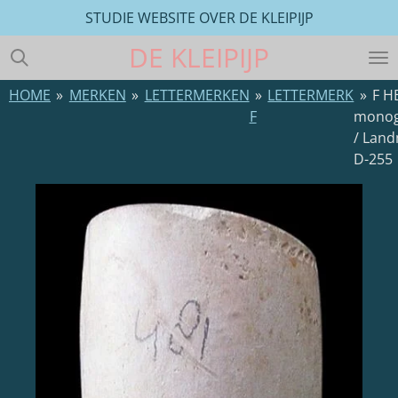
STUDIE WEBSITE OVER DE KLEIPIJP
Ga
direct
DE
KLEIPIJP
naar
de
HOME
»
MERKEN
»
LETTERMERKEN
»
LETTERMERK
»
F H
hoofdinhoud
F
mono
/ Lan
D-255