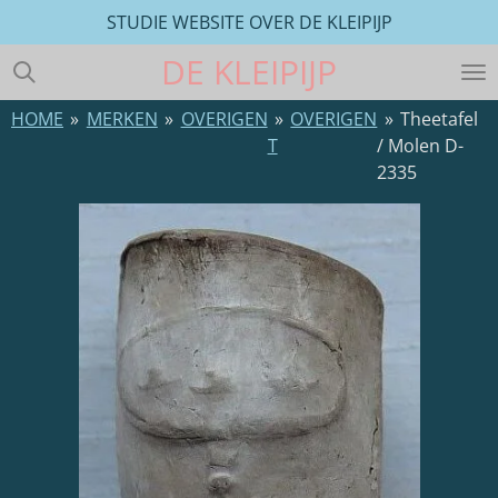
STUDIE WEBSITE OVER DE KLEIPIJP
Ga
direct
DE
KLEIPIJP
naar
de
HOME
»
MERKEN
»
OVERIGEN
»
OVERIGEN
»
Theetafel
hoofdinhoud
T
/ Molen D-
2335