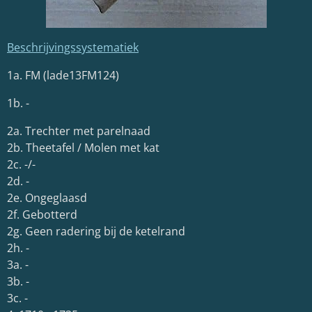
Beschrijvingssystematiek
1a. FM (lade13FM124)
1b. -
2a. Trechter met parelnaad
2b. Theetafel / Molen met kat
2c. -/-
2d. -
2e. Ongeglaasd
2f. Gebotterd
2g. Geen radering bij de ketelrand
2h. -
3a. -
3b. -
3c. -