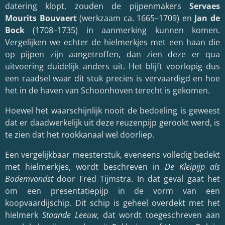
datering klopt, zouden de pijpenmakers
Servaes
Mourits Bouvaert
(werkzaam ca. 1665–1709) en
Jan de
Bock
(1708–1735) in aanmerking kunnen komen.
Vergelijken we echter de hielmerkjes met een haan die
op pijpen zijn aangetroffen, dan zien deze er qua
uitvoering duidelijk anders uit. Het blijft voorlopig dus
een raadsel waar dit stuk precies is vervaardigd en hoe
het in de haven van Schoonhoven terecht is gekomen.
Hoewel het waarschijnlijk nooit de bedoeling is geweest
dat er daadwerkelijk uit deze reuzenpijp gerookt werd, is
te zien dat het rookkanaal wel doorliep.
Een vergelijkbaar meesterstuk, eveneens volledig bedekt
met hielmerkjes, wordt beschreven in
De Kleipijp als
Bodemvondst
door Fred Tijmstra. In dat geval gaat het
om een presentatiepijp in de vorm van een
koopvaardijschip. Dit schip is geheel overdekt met het
hielmerk
Staande Leeuw
, dat wordt toegeschreven aan