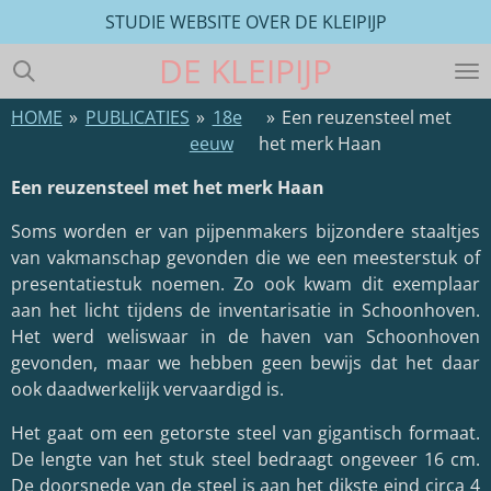
STUDIE WEBSITE OVER DE KLEIPIJP
Ga
direct
DE
KLEIPIJP
naar
de
HOME
»
PUBLICATIES
»
18e
»
Een reuzensteel met
hoofdinhoud
eeuw
het merk Haan
Een reuzensteel met het merk Haan
Soms worden er van pijpenmakers bijzondere staaltjes
van vakmanschap gevonden die we een meesterstuk of
presentatiestuk noemen. Zo ook kwam dit exemplaar
aan het licht tijdens de inventarisatie in Schoonhoven.
Het werd weliswaar in de haven van Schoonhoven
gevonden, maar we hebben geen bewijs dat het daar
ook daadwerkelijk vervaardigd is.
Het gaat om een getorste steel van gigantisch formaat.
De lengte van het stuk steel bedraagt ongeveer 16 cm.
De doorsnede van de steel is aan het dikste eind circa 4