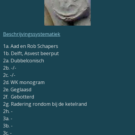
Beschrijvingssystematiek
1a. Aad en Rob Schapers
1b. Delft, Asvest beerput
2a. Dubbelconisch
2b. -/-
2c. -/-
2d. WK monogram
2e. Geglaasd
2f. Gebotterd
2g. Radering rondom bij de ketelrand
2h. -
3a. -
3b. -
3c. -