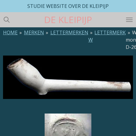
STUDIE WEBSITE OVER DE KLEIPIJP
Ga
direct
DE
KLEIPIJP
naar
de
HOME
»
MERKEN
»
LETTERMERKEN
»
LETTERMERK
»
W
hoofdinhoud
W
mon
D-2