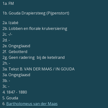
1a. FM
1b. Gouda Drapiersteeg (Pijpenstort)
2a. Izabé
2b. Lobben en florale krulversiering
2c. -/-
2d. -
2e. Ongeglaasd
2f. Gebotterd
2g. Geen radering bij de ketelrand
2h. -
3a. Tekst B. VAN DER M
AAS / IN GOUDA
3a. Ongeglaasd
3b. -
3c. -
4. 1847 - 1880
5. Gouda
6.
Bartholomeus van der Maas