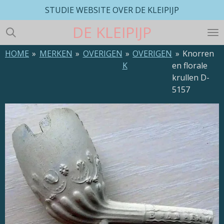
STUDIE WEBSITE OVER DE KLEIPIJP
Ga
direct
DE
KLEIPIJP
naar
de
HOME
»
MERKEN
»
OVERIGEN
»
OVERIGEN
»
Knorren
hoofdinhoud
K
en florale
krullen D-
5157